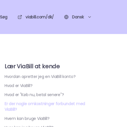
Søg
viabill.com/dk/
Dansk
Lær ViaBill at kende
Hvordan opretter jeg en ViaBill konto?
Hvad er ViaBill?
Hvad er "Køb nu, betal senere"?
Er der nogle omkostninger forbundet med
ViaBill?
Hvem kan bruge ViaBill?