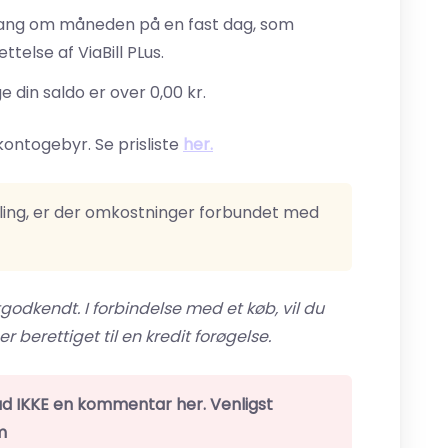
ang om måneden på en fast dag, som
telse af ViaBill PLus.
din saldo er over 0,00 kr.
kontogebyr. Se prisliste
her.
aling, er der omkostninger forbundet med
godkendt. I forbindelse med et køb, vil du
 berettiget til en kredit forøgelse.
ad IKKE en kommentar her. Venligst
m