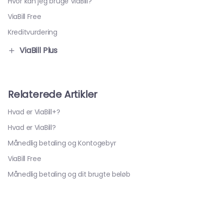
Hvor kan jeg bruge ViaBill?
ViaBill Free
Kreditvurdering
ViaBill Plus
Relaterede Artikler
Hvad er ViaBill+?
Hvad er ViaBill?
Månedlig betaling og Kontogebyr
ViaBill Free
Månedlig betaling og dit brugte beløb