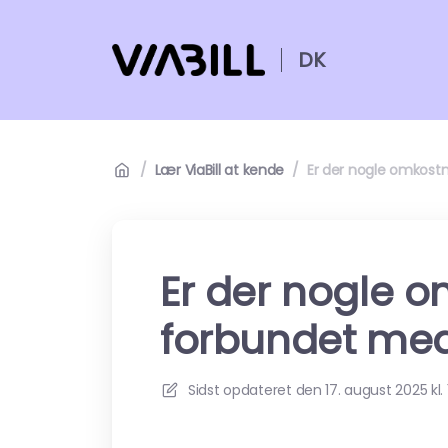
DK
/
Lær ViaBill at kende
/
Er der nogle omkostn
Er der nogle 
forbundet med 
Sidst opdateret den
17. august 2025 kl. 