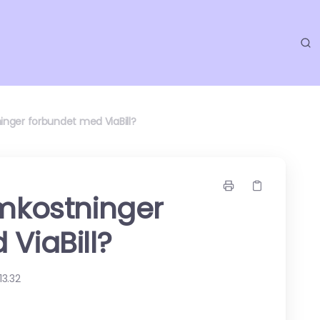
inger forbundet med ViaBill?
omkostninger
ViaBill?
13.32