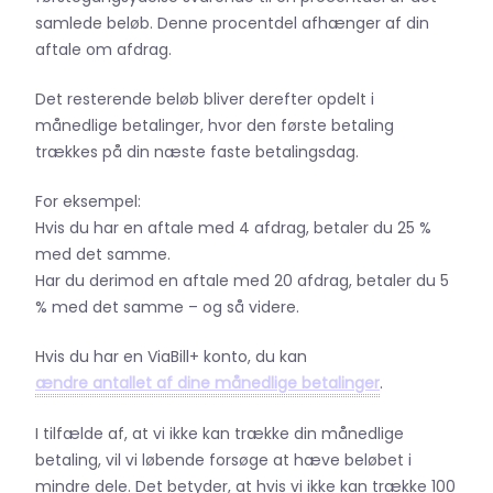
samlede beløb. Denne procentdel afhænger af din
aftale om afdrag.
Det resterende beløb bliver derefter opdelt i
månedlige betalinger, hvor den første betaling
trækkes på din næste faste betalingsdag.
For eksempel:
Hvis du har en aftale med 4 afdrag, betaler du 25 %
med det samme.
Har du derimod en aftale med 20 afdrag, betaler du 5
% med det samme – og så videre.
Hvis du har en ViaBill+ konto, du kan
ændre antallet af dine månedlige betalinger
.
I tilfælde af, at vi ikke kan trække din månedlige
betaling, vil vi løbende forsøge at hæve beløbet i
mindre dele. Det betyder, at hvis vi ikke kan trække 100