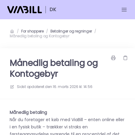
DK
/
For shoppere
/
Betalinger og regninger
/
Månedlig betaling og Kontogebyr
Månedlig betaling og
Kontogebyr
Sidst opdateret den
16. marts 2026 kl. 14.56
Månedlig betaling
Når du foretager et køb med ViaBill – enten online eller
i en fysisk butik – trækker vi straks en
førstegangsydelse svarende til en procentdel af det