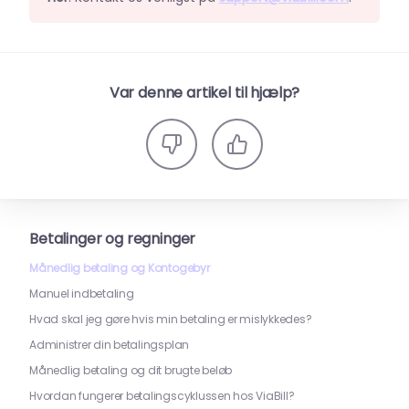
Var denne artikel til hjælp?
Betalinger og regninger
Månedlig betaling og Kontogebyr
Manuel indbetaling
Hvad skal jeg gøre hvis min betaling er mislykkedes?
Administrer din betalingsplan
Månedlig betaling og dit brugte beløb
Hvordan fungerer betalingscyklussen hos ViaBill?