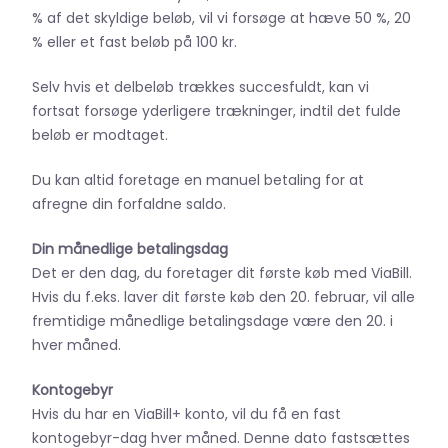
% af det skyldige beløb, vil vi forsøge at hæve 50 %, 20
% eller et fast beløb på 100 kr.
Selv hvis et delbeløb trækkes succesfuldt, kan vi
fortsat forsøge yderligere trækninger, indtil det fulde
beløb er modtaget.
Du kan altid foretage en manuel betaling for at
afregne din forfaldne saldo.
Din månedlige betalingsdag
Det er den dag, du foretager dit første køb med ViaBill.
Hvis du f.eks. laver dit første køb den 20. februar, vil alle
fremtidige månedlige betalingsdage være den 20. i
hver måned.
Kontogebyr
Hvis du har en ViaBill+ konto, vil du få en fast
kontogebyr-dag hver måned. Denne dato fastsættes