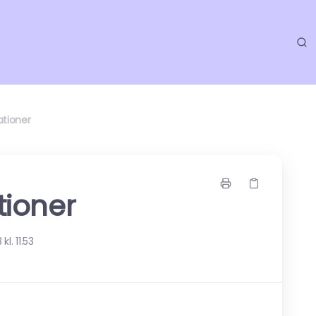
ationer
tioner
l. 11.53