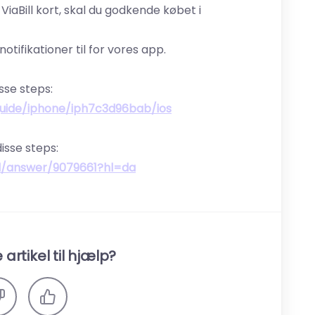
ViaBill kort, skal du godkende købet i
otifikationer til for vores app.
sse steps:
uide/iphone/iph7c3d96bab/ios
isse steps:
id/answer/9079661?hl=da
artikel til hjælp?