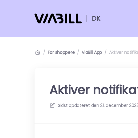
DK
/
For shoppere
/
ViaBill App
/
Aktiver notifik
Aktiver notifika
Sidst opdateret den
21. december 2023 k