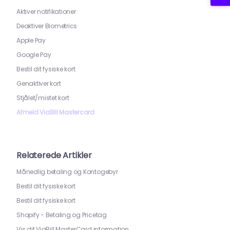
Aktiver notifikationer
Deaktiver Biometrics
Apple Pay
Google Pay
Bestil dit fysiske kort
Genaktiver kort
Stjålet/mistet kort
Afmeld ViaBill Mastercard
Relaterede Artikler
Månedlig betaling og Kontogebyr
Bestil dit fysiske kort
Bestil dit fysiske kort
Shopify - Betaling og Pricetag
Vis dit ViaBill MasterCard information