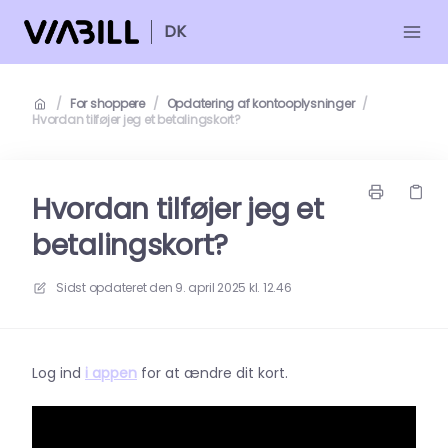
DK
/
For shoppere
/
Opdatering af kontooplysninger
/
Hvordan tilføjer jeg et betalingskort?
Hvordan tilføjer jeg et
betalingskort?
Sidst opdateret den
9. april 2025 kl. 12.46
Log ind
i appen
for at ændre dit kort.