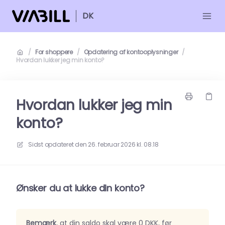
DK
/
For shoppere
/
Opdatering af kontooplysninger
/
Hvordan lukker jeg min konto?
Hvordan lukker jeg min
konto?
Sidst opdateret den
26. februar 2026 kl. 08.18
Ønsker du at lukke din konto?
Bemærk
, at din saldo skal være 0 DKK, før