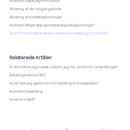
Hvordan lukker jeg min konto?
Ændring af din adgangskode
Ændring af kontaktoplysninger
Hvordan tilføjer eller opdaterer jeg kortoplysninger?
Hvorfor har ViaBill trukket mere end en betaling fra mit kort?
Relaterede Artikler
Hvorfor bliver jeg trukket, selvom jeg har sendt min ordre tilbage?
Betalingsservice (BS)
Hvad skal jeg gøre hvis min betaling er mislykkedes?
Manuel indbetaling
Hvad er ViaBill?