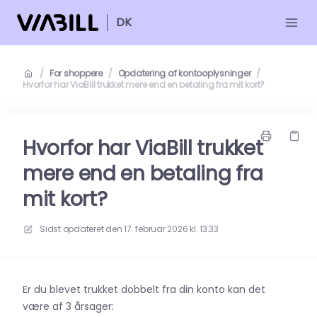
DK
/
For shoppere
/
Opdatering af kontooplysninger
/
Hvorfor har ViaBill trukket mere end en betaling fra mit kort?
Hvorfor har ViaBill trukket
mere end en betaling fra
mit kort?
Sidst opdateret den
17. februar 2026 kl. 13.33
Er du blevet trukket dobbelt fra din konto kan det
være af 3 årsager: