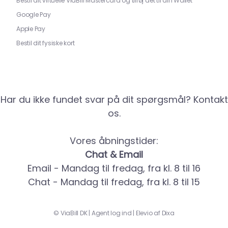
Bestil dit virtuelle ViaBill Mastercard og tilføj det til din Wallet
Google Pay
Apple Pay
Bestil dit fysiske kort
Har du ikke fundet svar på dit spørgsmål? Kontakt
os.
Vores åbningstider:
Chat & Email
Email - Mandag til fredag, fra kl. 8 til 16
Chat - Mandag til fredag, fra kl. 8 til 15
©
ViaBill DK
|
Agent log ind
|
Elevio af
Dixa