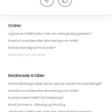
Ordrer
Jeg har en ViaBill konto, men min ordre gik ikke igennem?
Hvordan annullerer eller returnerer jeg min ordre?
Hvordan kan jeg se mine ordrer?
Information om din ordre
Relaterede Artikler
Hvorfor bliver jeg trukket, selvom jeg har sendt min ordre tilbage?
Hvordan annullerer eller returnerer jeg min ordre?
Hvordan virker ViaBill? (for Webshops)
WooCommerce - Betaling og PriceTag
Jeg har en ViaBill konto, men min ordre gik ikke igennem?