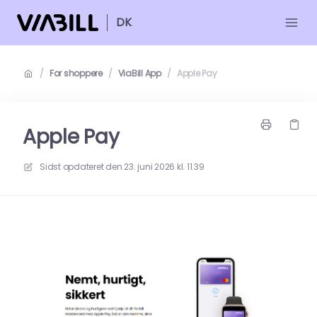
DK
/
For shoppere
/
ViaBill App
/
Apple Pay
Apple Pay
Sidst opdateret den
23. juni 2026 kl. 11.39