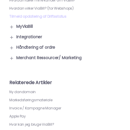
Hvordan lærer mine kunder om ViaBill?
Hvordan virker ViaBill? (for Webshops)
Tilmeld opdatering af Driftsstatus
MyViaBill
Integrationer
Håndtering af ordre
Merchant Ressourcer/ Marketing
Relaterede Artikler
Ny dandomain
Markedsføringsmateriale
Invoice / Kampagne Manager
Apple Pay
Hvor kan jeg bruge ViaBill?