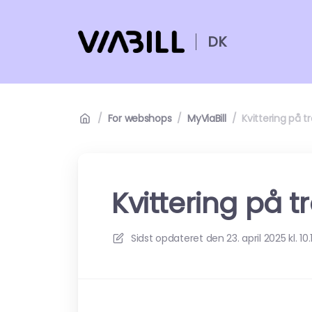
DK
/
For webshops
/
MyViaBill
/
Kvittering på 
Kvittering på 
Sidst opdateret den
23. april 2025 kl. 10.