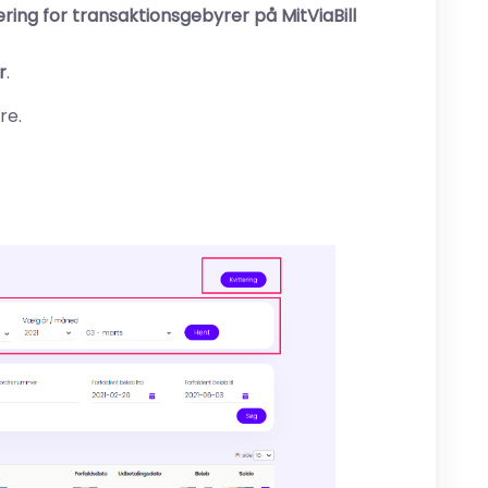
ring for transaktionsgebyrer på MitViaBill
r
.
re.