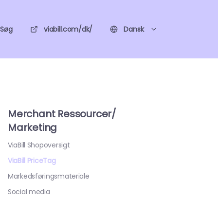
Søg
viabill.com/dk/
Dansk
Merchant Ressourcer/
Marketing
ViaBill Shopoversigt
ViaBill PriceTag
Markedsføringsmateriale
Social media