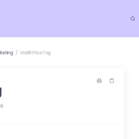
keting
/
ViaBill PriceTag
g
06