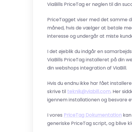
ViaBills PriceTag er nøglen til din su
PriceTagget viser med det samme di
måned, hvis de vælger at betale med
interesse og undergår at miste kunder
I det øjeblik du indgår en samarbejdsaf
ViaBills PriceTag installeret på din w
din webshops integration af ViaBill.
Hvis du endnu ikke har fået installer
skrive til
teknik@viabill.com
. Her sid
igennem installationen og besvare e
I vores
PriceTag Dokumentation
kan 
generiske PriceTag script, og blive k