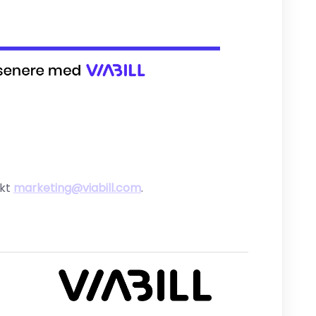
akt
marketing@viabill.com
.