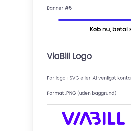
Banner
#5
ViaBill Logo
For logo i .SVG eller .AI venligst kont
Format
.PNG
(uden baggrund)