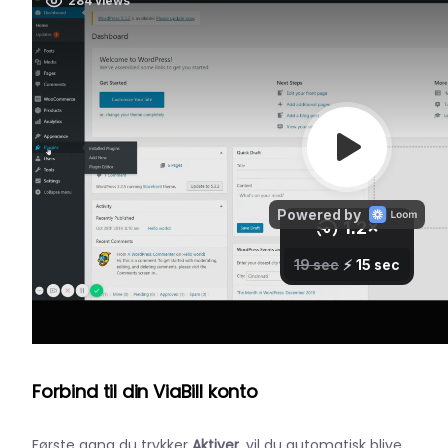
F
orbind til din ViaBill konto
Første gang du trykker
Aktiver
, vil du automatisk blive