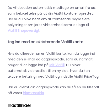
Du vil desuden automatisk modtage en email fra os,
som bekræftelse på, at din ViaBill konto er oprettet.
Her vil du blive bedt om at fremsende nogle flere
oplysninger om jeres virksomhed samt et logo til
ViaBill Shopoversigt
.
Log ind med en eksisterende ViaBill konto
Hvis du allerede har en ViaBill konto, kan du logge ind
med den e-mail og adgangskode, som du normalt
bruger til at logge ind på
Mit ViaBill
. Du bliver
automatisk viderestillet til en ny side, hvor du kan
aktivere betaling med ViaBill og indstille ViaBill PriceTag.
Har du glemt din adgangskode kan du få en ny tilsendt
på vores
hjemmeside
.
Indstillinger