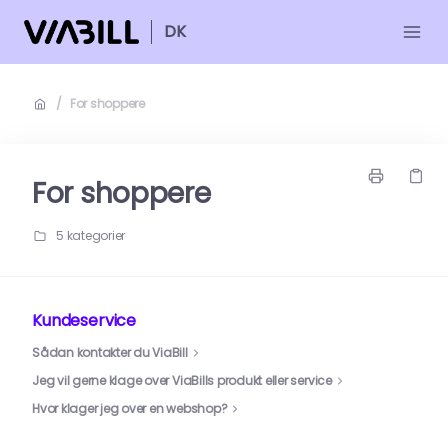
DK
/
For shoppere
For shoppere
5 kategorier
Kundeservice
Sådan kontakter du ViaBill
Jeg vil gerne klage over ViaBills produkt eller service
Hvor klager jeg over en webshop?