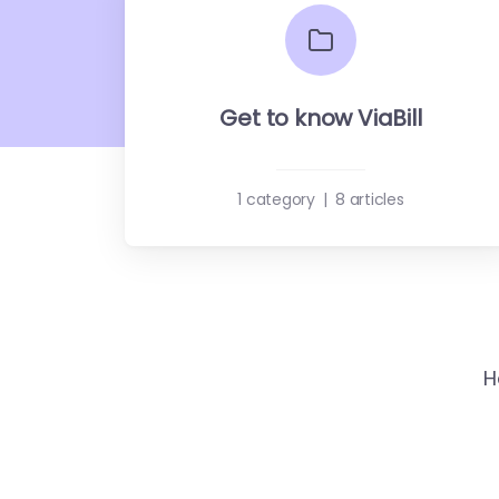
Get to know ViaBill
1 category
|
8 articles
H