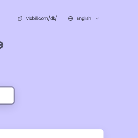
viabill.com/dk/
English
e