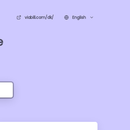
viabill.com/dk/
English
e