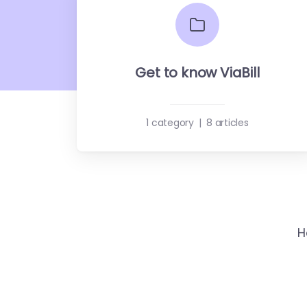
Get to know ViaBill
1 category
|
8 articles
H